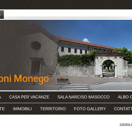
A
CASA PER VACANZE
SALA NARCISO MASOCCO
ALBO 
TE
IMMOBILI
TERRITORIO
FOTO GALLERY
CONTATT
stampa 