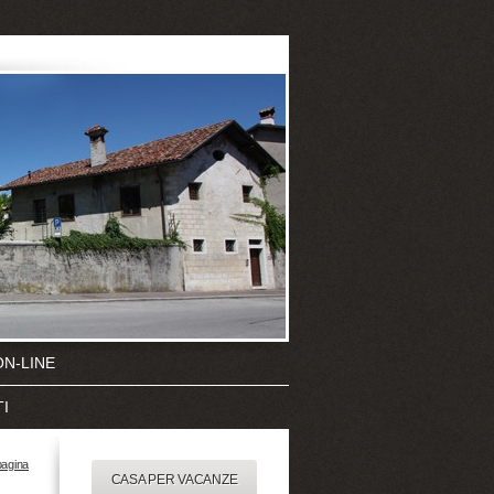
ON-LINE
I
pagina
CASA PER VACANZE