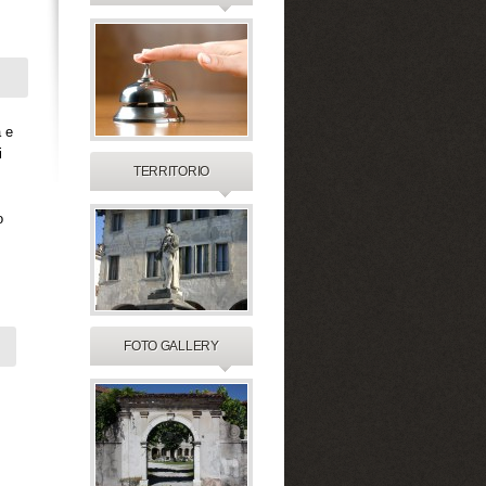
a e
i
TERRITORIO
o
FOTO GALLERY